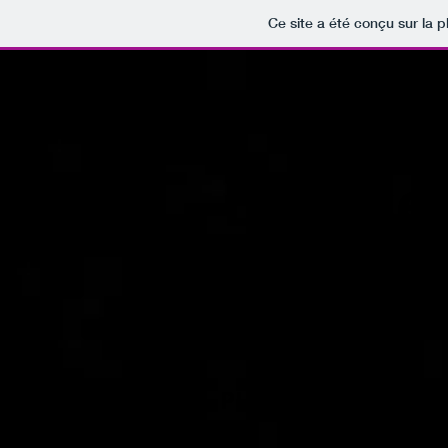
Ce site a été conçu sur la p
La Bis
News
Videos
Photos
B
PHOTO
GALLERY​