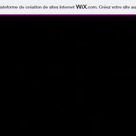
lateforme de création de sites internet
.com
. Créez votre site au
e à Madame
àM chante brassens
Concerts
Boutique
Contact - PRO